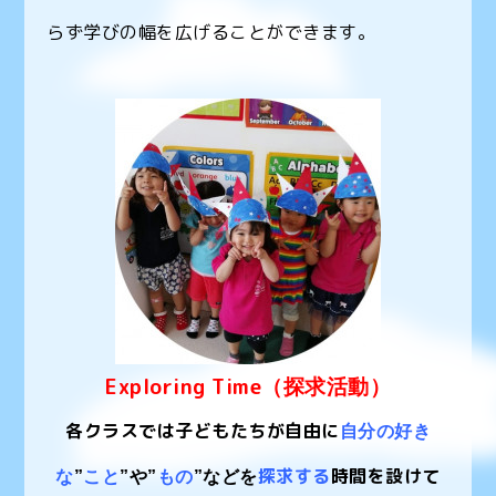
らず学びの幅を広げることができます。
Exploring Time
（探求活動）
各クラスでは子どもたちが自由に
自分の好き
探求する
時間を設けて
な
”
こと
”
や
”
もの
”
などを