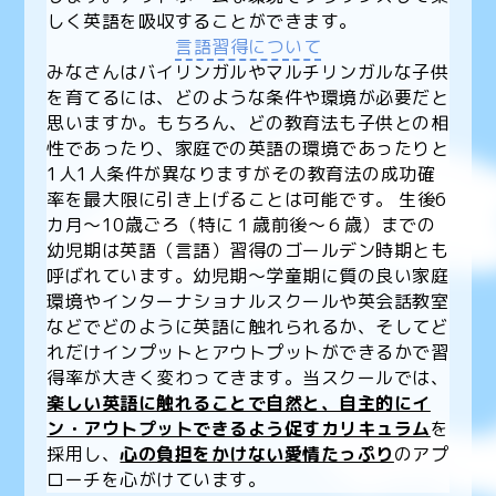
しく英語を吸収することができます。
言語習得について
みなさんはバイリンガルやマルチリンガルな子供
を育てるには、どのような条件や環境が必要だと
思いますか。もちろん、どの教育法も子供との相
性であったり、家庭での英語の環境であったりと
1人1人条件が異なりますがその教育法の成功確
率を最大限に引き上げることは可能です。 生後6
カ月〜10歳ごろ（特に１歳前後～６歳）までの
幼児期は英語（言語）習得のゴールデン時期とも
呼ばれています。幼児期〜学童期に質の良い家庭
環境やインターナショナルスクールや英会話教室
などでどのように英語に触れられるか、そしてど
れだけインプットとアウトプットができるかで習
得率が大きく変わってきます。当スクールでは、
楽しい英語に触れることで自然と、自主的にイ
ン・アウトプットできるよう促すカリキュラム
を
採用し、
心の負担をかけない愛情たっぷり
のアプ
ローチを心がけています。