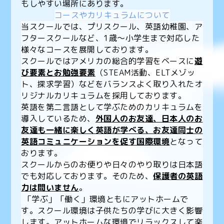
もしやすい場所にあります。
コースやカリキュラムについて
当スクールでは、プリスクール、英語幼稚園、ア
フタースクールなど、1歳〜小学生まで対応した
様々なコースを展開しております。
スクールではアメリカの総合的学習をベースに
遊
び要素とお勉強要素
（STEAM活動、ELTメゾッ
ト、探求学習）などをバランスよく取り入れたオ
リジナルカリキュラムを採用しております。
英語を第二言語として学ぶためのカリキュラムを
導入しているため、
外国人のお友達、日本人のお
友達も一緒に楽しく英語が学べる、お友達同士の
英語コミュニケーションを促す国際環境
となって
おります。
スクールからのお便りや日々のやり取りは日本語
でも対応しております。そのため、
保護者の英語
力は問いません
。
「学ぶ」「働く」環境ともにアットホームで
す。スクール環境は子供たちの学びに大きく影響
します。アットホームな環境でリラックスして楽