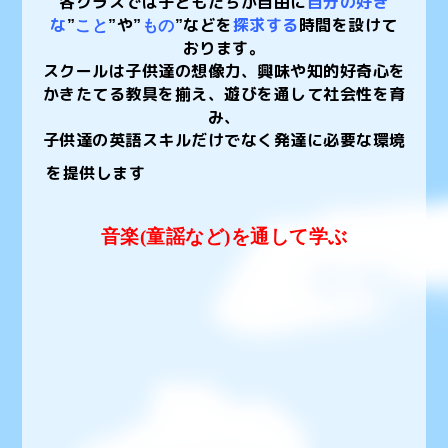
各クラスでは子どもたちが自由に
自分の好き
な
や
などを
探求する
時間を設けて
”
こと
”
”
もの
”
おります。
スクールは子供達の想像力、興味や知的好奇心を
かきたてる教具を揃え、
遊びを通して
社会性を育
み、
子供達の英語スキルだけでなく発達に必要な環境
を提供します
音楽(童謡など)を通して学ぶ