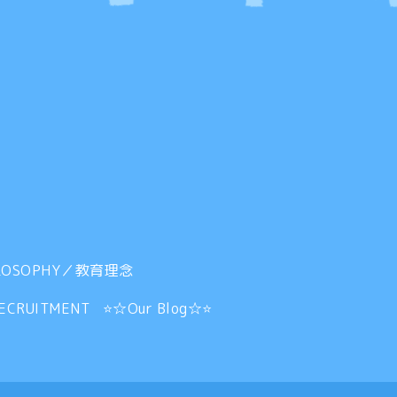
ILOSOPHY／教育理念
RECRUITMENT
⭐☆Our Blog☆⭐