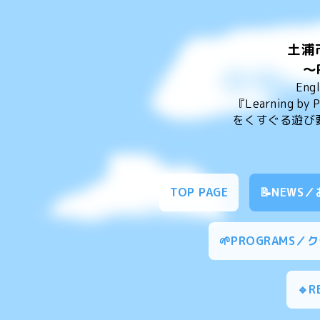
土浦
～
En
『Learning 
をくすぐる遊び
TOP PAGE
📝NEWS
🌱PROGRAMS
🔹R