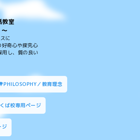
話教室
！～
ースに
供たちの好奇心や探究心
採用し、質の良い
🌳PHILOSOPHY／教育理念
つくば校専用ページ
ージ