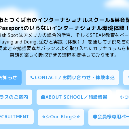
市とつくば市のインターナショナルスクール&英会
Passportのいらないインターナショナル環境体験
glish Spotはアメリカの総合的学習、そしてSTEAM教育をベ
by Playing and Doing, 遊びと実践（体験）』 を通して子
要素とお勉強要素がバランスよく取り入れたカリキュラムを
英語を楽しく吸収できる環境を提供しております。
／お知らせ
📞CONTACT／お問い合わせ・体験申込
／クラスのご案内
🏫ABOUT SCHOOL／施設情報
✨
ECRUITMENT
⭐☆Our Blog☆⭐
🟠会員様専用ペ